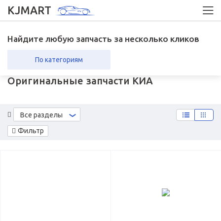
KJMART
Найдите любую запчасть за несколько кликов
По категориям
Оригинальные запчасти КИА
вка в регионы
Возврат
Все разделы
Фильтр