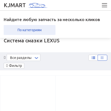
KJMART
Найдите любую запчасть за несколько кликов
По категориям
Система смазки LEXUS
вка в регионы
Возврат
Все разделы
Фильтр