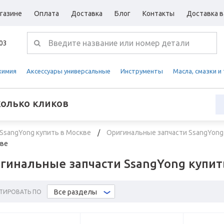
газине
Оплата
Доставка
Блог
Контакты
Доставка в
-03
химия
Аксессуары универсальные
Инструменты
Масла, смазки и
колько кликов
SsangYong купить в Москве
Оригинальные запчасти SsangYong
кве
гинальные запчасти SsangYong купит
Все разделы
ТИРОВАТЬ ПО