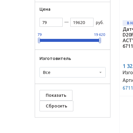
Цена
руб.
В 
Дат
D20
79
19 620
ACT
671
Изготовитель
1 3
Все
Изго
Арти
671