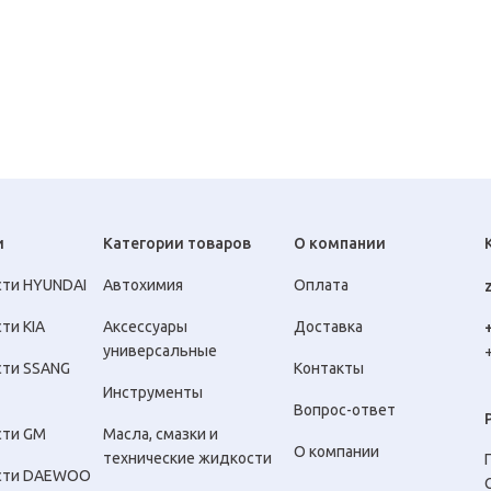
и
Категории товаров
О компании
сти HYUNDAI
Автохимия
Оплата
ти KIA
Аксессуары
Доставка
универсальные
сти SSANG
Контакты
Инструменты
Вопрос-ответ
сти GM
Масла, смазки и
О компании
технические жидкости
сти DAEWOO