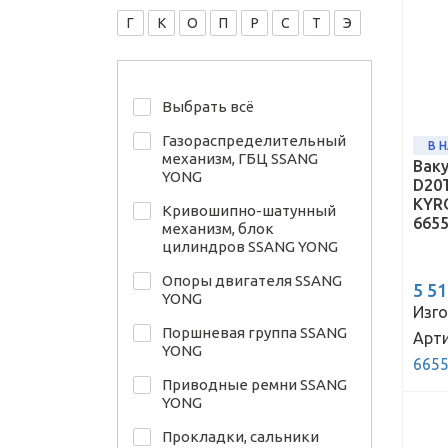
Г
К
О
П
Р
С
Т
Э
Выбрать всё
Газораспределительный
В 
механизм, ГБЦ SSANG
Вак
YONG
D20
KYR
Кривошипно-шатунный
665
механизм, блок
цилиндров SSANG YONG
Опоры двигателя SSANG
5 5
YONG
Изго
Поршневая группа SSANG
Арти
YONG
665
Приводные ремни SSANG
YONG
Прокладки, сальники