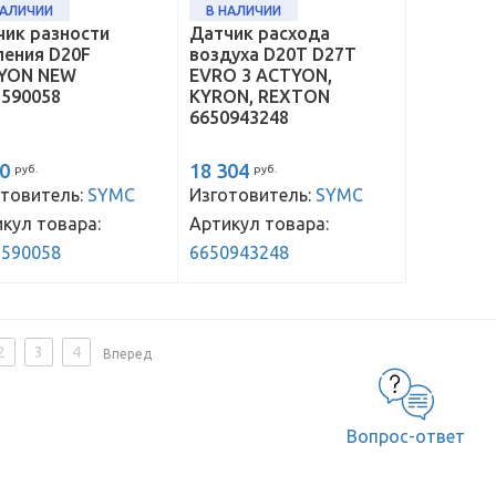
НАЛИЧИИ
В НАЛИЧИИ
чик разности
Датчик расхода
ления D20F
воздуха D20T D27T
YON NEW
EVRO 3 ACTYON,
1590058
KYRON, REXTON
6650943248
90
18 304
руб.
руб.
товитель:
SYMC
Изготовитель:
SYMC
кул товара:
Артикул товара:
1590058
6650943248
2
3
4
Вперед
Вопрос-ответ