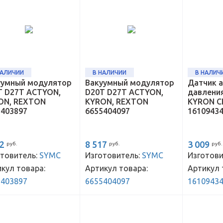
НАЛИЧИИ
В НАЛИЧИИ
В НАЛИЧ
уумный модулятор
Вакуумный модулятор
Датчик 
T D27T ACTYON,
D20T D27T ACTYON,
давлени
ON, REXTON
KYRON, REXTON
KYRON C
5403897
6655404097
1610943
12
8 517
3 009
руб.
руб.
руб.
товитель:
SYMC
Изготовитель:
SYMC
Изготови
кул товара:
Артикул товара:
Артикул 
5403897
6655404097
1610943