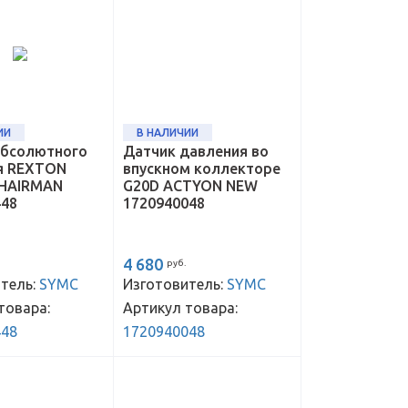
ИИ
В НАЛИЧИИ
абсолютного
Датчик давления во
я REXTON
впускном коллекторе
HAIRMAN
G20D ACTYON NEW
448
1720940048
4 680
руб.
тель:
SYMC
Изготовитель:
SYMC
товара:
Артикул товара:
448
1720940048