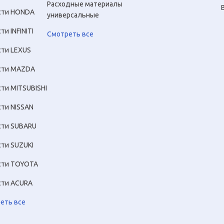
Расходные материалы
сти HONDA
универсальные
ти INFINITI
Смотреть все
сти LEXUS
сти MAZDA
сти MITSUBISHI
сти NISSAN
сти SUBARU
сти SUZUKI
сти TOYOTA
сти ACURA
еть все