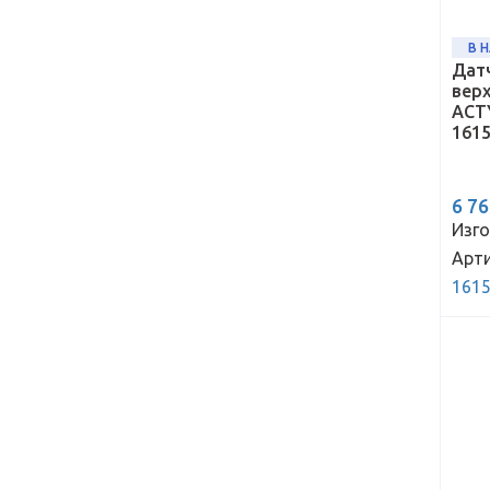
В 
Дат
верх
ACT
161
6 7
Изго
Арти
161