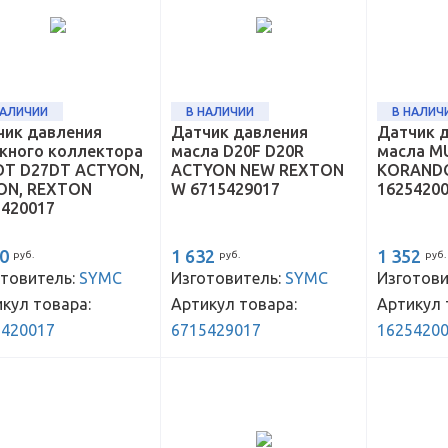
НАЛИЧИИ
В НАЛИЧИИ
В НАЛИЧ
чик давления
Датчик давления
Датчик 
скного коллектора
масла D20F D20R
масла M
DT D27DT ACTYON,
ACTYON NEW REXTON
KORAND
ON, REXTON
W 6715429017
1625420
5420017
40
1 632
1 352
руб.
руб.
руб.
товитель:
SYMC
Изготовитель:
SYMC
Изготови
кул товара:
Артикул товара:
Артикул 
5420017
6715429017
1625420