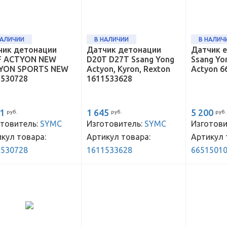
НАЛИЧИИ
В НАЛИЧИИ
В НАЛИЧ
чик детонации
Датчик детонации
Датчик е
F ACTYON NEW
D20T D27T Ssang Yong
Ssang Yo
YON SPORTS NEW
Actyon, Kyron, Rexton
Actyon 6
1530728
1611533628
21
1 645
5 200
руб.
руб.
руб.
товитель:
SYMC
Изготовитель:
SYMC
Изготови
кул товара:
Артикул товара:
Артикул 
1530728
1611533628
6651501