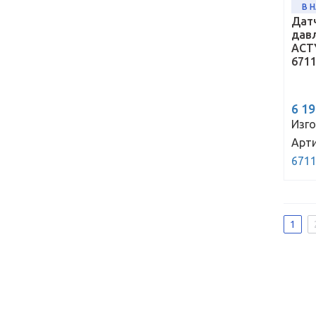
В 
Дат
дав
ACT
671
6 1
Изго
Арти
671
1