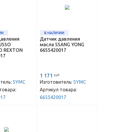
ИИ
В НАЛИЧИИ
давления
Датчик давления
USSO
масла SSANG YONG
O REXTON
6655420017
017
1 171
руб.
тель:
SYMC
Изготовитель:
SYMC
товара:
Артикул товара:
017
6655420017