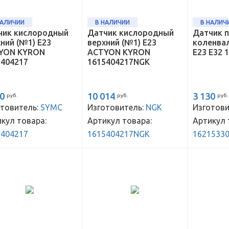
НАЛИЧИИ
В НАЛИЧИИ
В НАЛИЧ
чик кислородный
Датчик кислородный
Датчик 
ний (№1) E23
верхний (№1) E23
коленва
YON KYRON
ACTYON KYRON
E23 E32 
5404217
1615404217NGK
60
10 014
3 130
руб.
руб.
руб.
товитель:
SYMC
Изготовитель:
NGK
Изготови
кул товара:
Артикул товара:
Артикул 
5404217
1615404217NGK
1621533