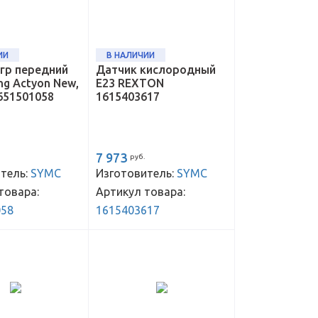
ИИ
В НАЛИЧИИ
гр передний
Датчик кислородный
ng Actyon New,
E23 REXTON
651501058
1615403617
7 973
руб.
тель:
SYMC
Изготовитель:
SYMC
товара:
Артикул товара:
058
1615403617