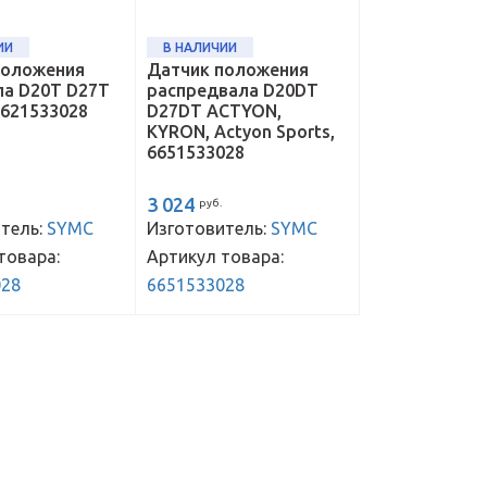
ИИ
В НАЛИЧИИ
положения
Датчик положения
ла D20T D27T
распредвала D20DT
1621533028
D27DT ACTYON,
KYRON, Actyon Sports,
6651533028
3 024
руб.
тель:
SYMC
Изготовитель:
SYMC
товара:
Артикул товара:
028
6651533028