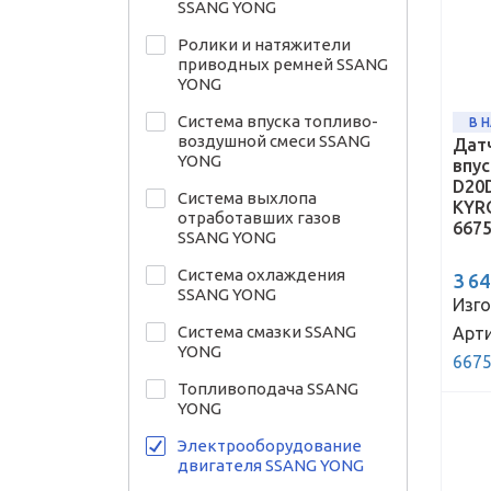
SSANG YONG
Ролики и натяжители
приводных ремней SSANG
YONG
Система впуска топливо-
В 
воздушной смеси SSANG
Дат
YONG
впу
D20
Система выхлопа
KYR
отработавших газов
667
SSANG YONG
Система охлаждения
3 6
SSANG YONG
Изго
Система смазки SSANG
Арти
YONG
667
Топливоподача SSANG
YONG
Электрооборудование
двигателя SSANG YONG