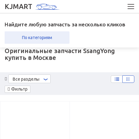
KJMART
Найдите любую запчасть за несколько кликов
По категориям
Оригинальные запчасти SsangYong
вка в регионы
Возврат
купить в Москве
Все разделы
Фильтр