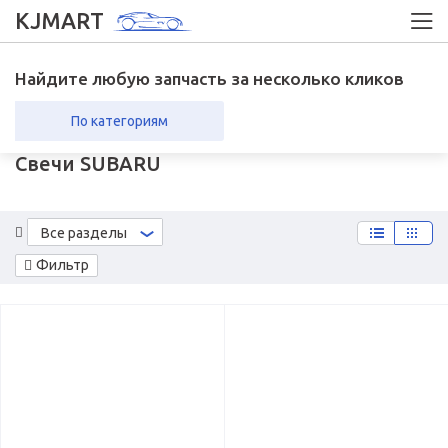
KJMART
Найдите любую запчасть за несколько кликов
По категориям
Свечи SUBARU
вка в регионы
Возврат
Все разделы
Фильтр