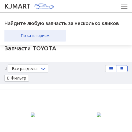
KJMART
Найдите любую запчасть за несколько кликов
По категориям
Запчасти TOYOTA
вка в регионы
Возврат
Все разделы
Фильтр