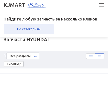
KJMART
Найдите любую запчасть за несколько кликов
По категориям
Запчасти HYUNDAI
вка в регионы
Возврат
Все разделы
Фильтр