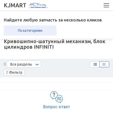
KJMART
Найдите любую запчасть за несколько кликов
По категориям
Кривошипно-шатунный механизм, блок
вка в регионы
Возврат
цилиндров INFINITI
Все разделы
Фильтр
Вопрос-ответ