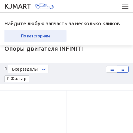
KJMART
Найдите любую запчасть за несколько кликов
По категориям
Опоры двигателя INFINITI
вка в регионы
Возврат
Все разделы
Фильтр