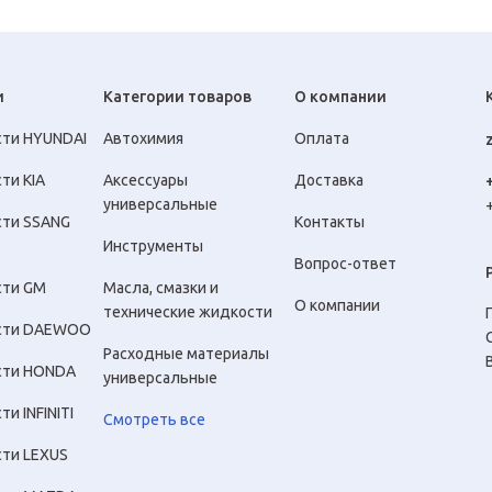
и
Категории товаров
О компании
сти HYUNDAI
Автохимия
Оплата
ти KIA
Аксессуары
Доставка
универсальные
сти SSANG
Контакты
Инструменты
Вопрос-ответ
сти GM
Масла, смазки и
О компании
технические жидкости
сти DAEWOO
Расходные материалы
сти HONDA
универсальные
ти INFINITI
Смотреть все
сти LEXUS