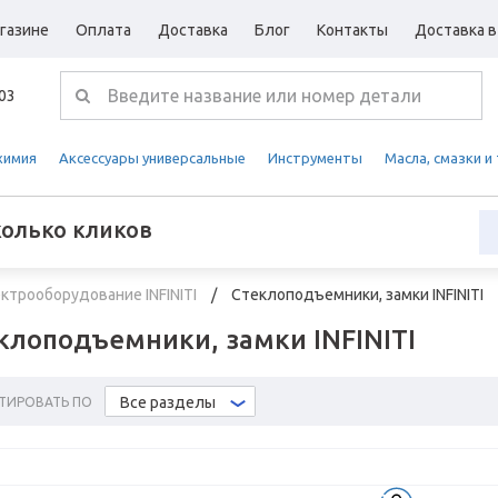
газине
Оплата
Доставка
Блог
Контакты
Доставка в
-03
химия
Аксессуары универсальные
Инструменты
Масла, смазки и
колько кликов
ктрооборудование INFINITI
Стеклоподъемники, замки INFINITI
клоподъемники, замки INFINITI
Все разделы
ТИРОВАТЬ ПО