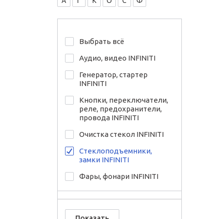
А
Г
К
О
С
Ф
Выбрать всё
Аудио, видео INFINITI
Генератор, стартер
INFINITI
Кнопки, переключатели,
реле, предохранители,
провода INFINITI
Очистка стекол INFINITI
Стеклоподъемники,
замки INFINITI
Фары, фонари INFINITI