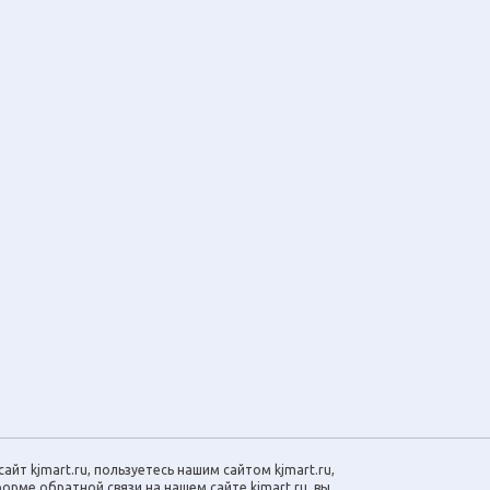
айт kjmart.ru, пользуетесь нашим сайтом kjmart.ru,
орме обратной связи на нашем сайте kjmart.ru, вы