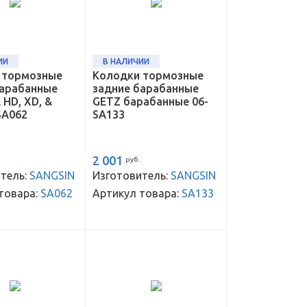
ИИ
В НАЛИЧИИ
 тормозные
Колодки тормозные
барабанные
задние барабанные
HD, XD, &
GETZ барабанные 06-
SA062
SA133
2 001
руб.
тель:
SANGSIN
Изготовитель:
SANGSIN
товара:
SA062
Артикул товара:
SA133