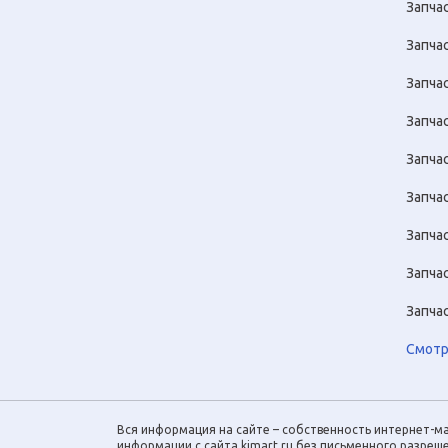
Запчас
Запча
Запча
Запча
Запча
Запча
Запча
Запча
Запча
Смотр
Вся информация на сайте – собственность интернет-ма
информации с сайта kjmart.ru без письменного разре