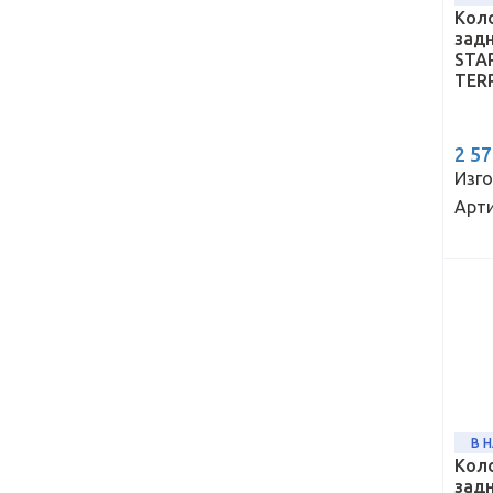
Кол
зад
STAR
TER
2 5
Изго
Арти
В 
Кол
зад