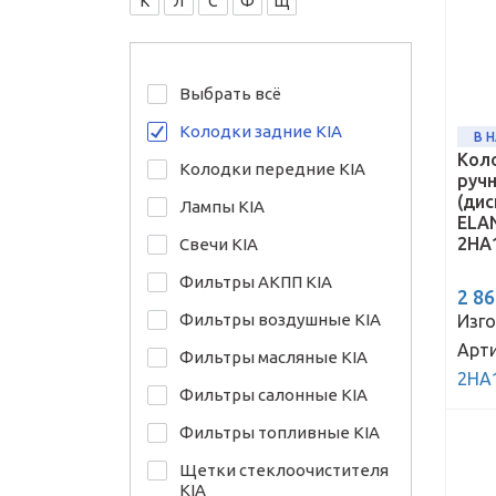
К
Л
С
Ф
Щ
Выбрать всё
Колодки задние KIA
В 
Кол
Колодки передние KIA
руч
(ди
Лампы KIA
ELAN
2HA
Свечи KIA
Фильтры АКПП KIA
2 8
Фильтры воздушные KIA
Изго
Арти
Фильтры масляные KIA
2HA
Фильтры салонные KIA
Фильтры топливные KIA
Щетки стеклоочистителя
KIA