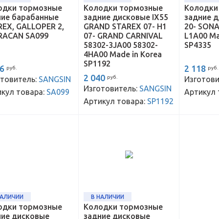
одки тормозные
Колодки тормозные
Колодки
ние барабанные
задние дисковые IX55
задние д
EX, GALLOPER 2,
GRAND STAREX 07- H1
20- SONA
RACAN SA099
07- GRAND CARNIVAL
L1A00 Ma
58302-3JA00 58302-
SP4335
4HA00 Made in Korea
SP1192
76
2 118
руб.
руб.
2 040
руб.
товитель:
SANGSIN
Изготови
Изготовитель:
SANGSIN
кул товара:
SA099
Артикул 
Артикул товара:
SP1192
НАЛИЧИИ
В НАЛИЧИИ
одки тормозные
Колодки тормозные
ние дисковые
задние дисковые