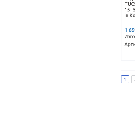
TUC
15- 
in K
1 6
Изго
Арти
1