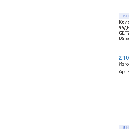
В 
Кол
зад
GET
05 S
2 1
Изго
Арти
В 