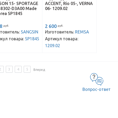
SON 15- SPORTAGE
ACCENT, Rio 05-, VERNA
58302-D3A00 Made
06- 1209.02
orea SP1845
98
2 600
руб.
руб.
товитель:
SANGSIN
Изготовитель:
REMSA
кул товара:
SP1845
Артикул товара:
1209.02
2
3
4
5
Вперед
Вопрос-ответ