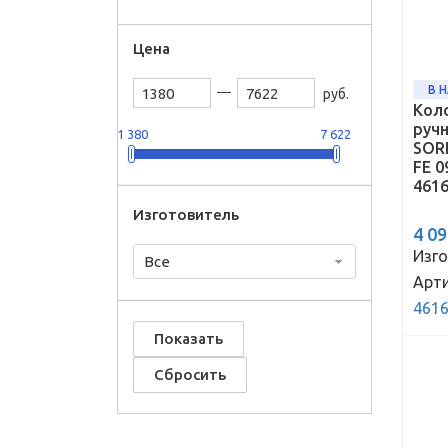
Цена
В 
руб.
Кол
руч
1 380
7 622
SOR
FE 0
4616
Изготовитель
4 0
Изго
Все
Арти
4616