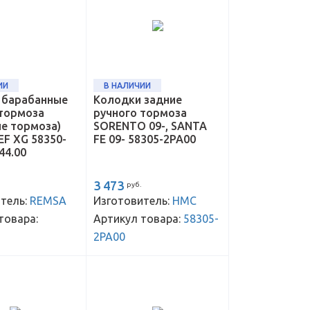
ИИ
В НАЛИЧИИ
 барабанные
Колодки задние
 тормоза
ручного тормоза
е тормоза)
SORENTO 09-, SANTA
F XG 58350-
FE 09- 58305-2PA00
44.00
3 473
руб.
тель:
REMSA
Изготовитель:
HMC
товара:
Артикул товара:
58305-
2PA00