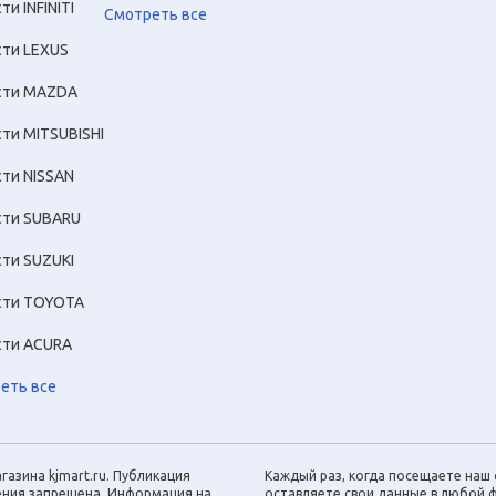
ти INFINITI
Смотреть все
сти LEXUS
сти MAZDA
сти MITSUBISHI
сти NISSAN
сти SUBARU
сти SUZUKI
сти TOYOTA
сти ACURA
еть все
газина kjmart.ru. Публикация
Каждый раз, когда посещаете наш с
шения запрещена. Информация на
оставляете свои данные в любой ф