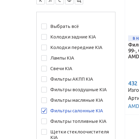
К
Л
С
Ф
Щ
Выбрать всё
Колодки задние KIA
В 
Фил
Колодки передние KIA
99-,
AMD
Лампы KIA
Свечи KIA
Фильтры АКПП KIA
432
Фильтры воздушные KIA
Изго
Арти
Фильтры масляные KIA
AMD
Фильтры салонные KIA
Фильтры топливные KIA
Щетки стеклоочистителя
KIA