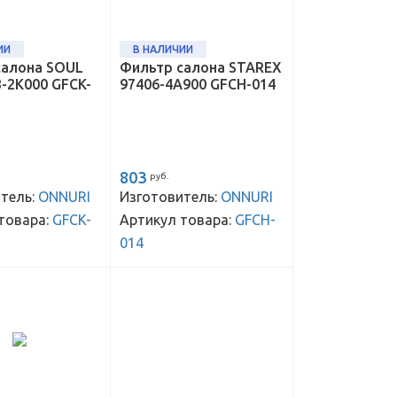
ИИ
В НАЛИЧИИ
салона SOUL
Фильтр салона STAREX
3-2K000 GFCK-
97406-4A900 GFCH-014
803
руб.
тель:
ONNURI
Изготовитель:
ONNURI
товара:
GFCK-
Артикул товара:
GFCH-
014