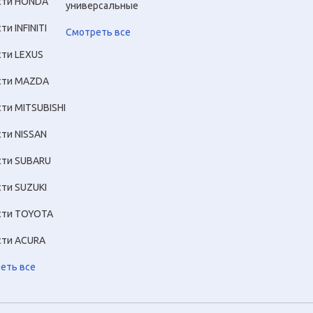
сти HONDA
универсальные
ти INFINITI
Смотреть все
сти LEXUS
сти MAZDA
сти MITSUBISHI
сти NISSAN
сти SUBARU
сти SUZUKI
сти TOYOTA
сти ACURA
еть все