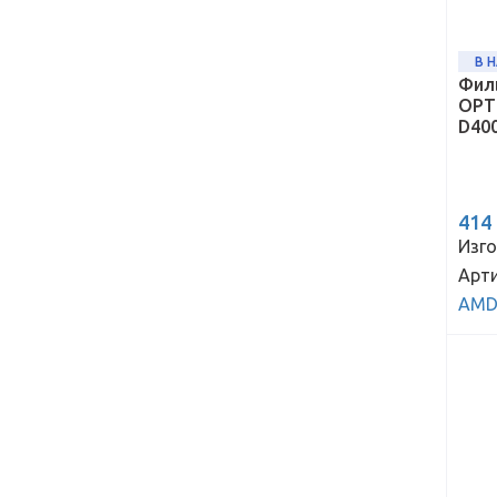
В 
Фил
OPTI
D40
414
Изго
Арти
AMD