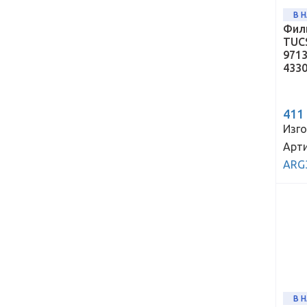
В 
Фил
TUCS
9713
433
411
Изго
Арти
ARG
В 