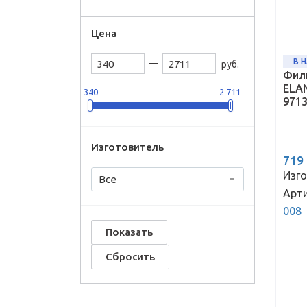
Цена
В 
руб.
Фил
ELAN
340
2 711
971
Изготовитель
719
Изго
Все
Арти
008