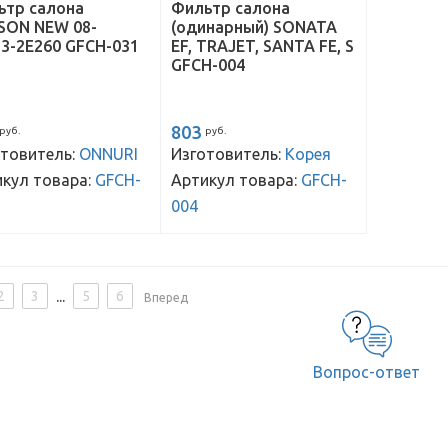
ьтр салона
Фильтр салона
SON NEW 08-
(одинарный) SONATA
3-2E260 GFCH-031
EF, TRAJET, SANTA FE, S
GFCH-004
803
руб.
руб.
товитель:
ONNURI
Изготовитель:
Корея
кул товара:
GFCH-
Артикул товара:
GFCH-
004
...
2
3
5
6
Вперед
Вопрос-ответ