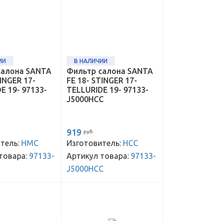
ИИ
В НАЛИЧИИ
салона SANTA
Фильтр салона SANTA
TINGER 17-
FE 18- STINGER 17-
E 19- 97133-
TELLURIDE 19- 97133-
J5000HCC
919
руб.
тель:
HMC
Изготовитель:
HCC
товара:
97133-
Артикул товара:
97133-
J5000HCC