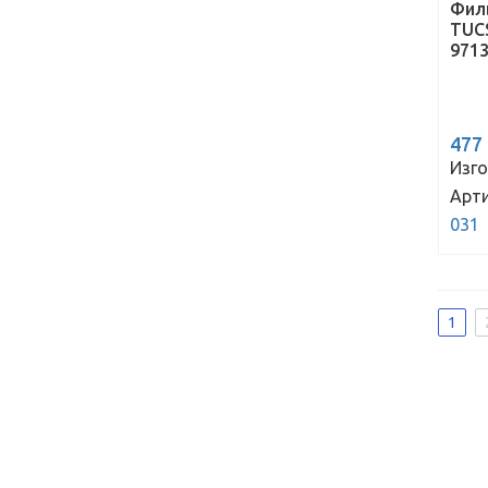
Фил
TUC
9713
477
Изго
Арти
031
1