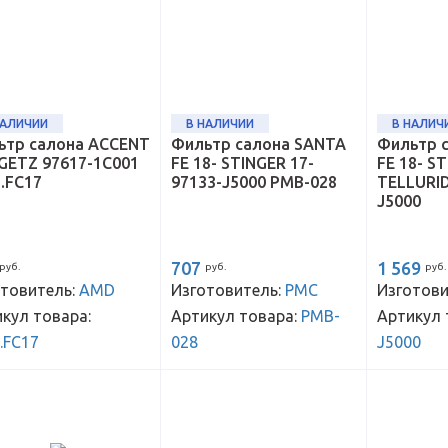
НАЛИЧИИ
В НАЛИЧИИ
В НАЛИЧ
ьтр салона ACCENT
Фильтр салона SANTA
Фильтр 
 GETZ 97617-1C001
FE 18- STINGER 17-
FE 18- S
.FC17
97133-J5000 PMB-028
TELLURID
J5000
707
1 569
руб.
руб.
руб.
товитель:
AMD
Изготовитель:
PMC
Изготови
кул товара:
Артикул товара:
PMB-
Артикул 
.FC17
028
J5000