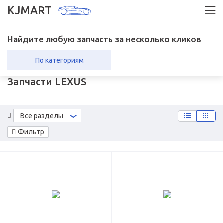
KJMART
Найдите любую запчасть за несколько кликов
По категориям
Запчасти LEXUS
вка в регионы
Возврат
Все разделы
Фильтр