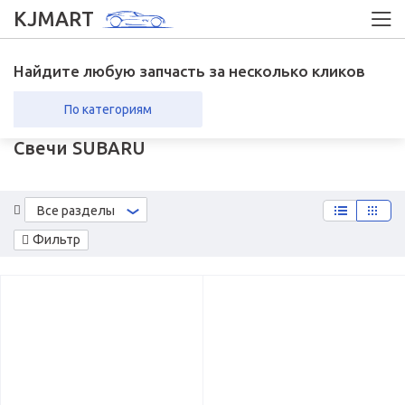
KJMART
Найдите любую запчасть за несколько кликов
По категориям
Свечи SUBARU
вка в регионы
Возврат
Все разделы
Фильтр