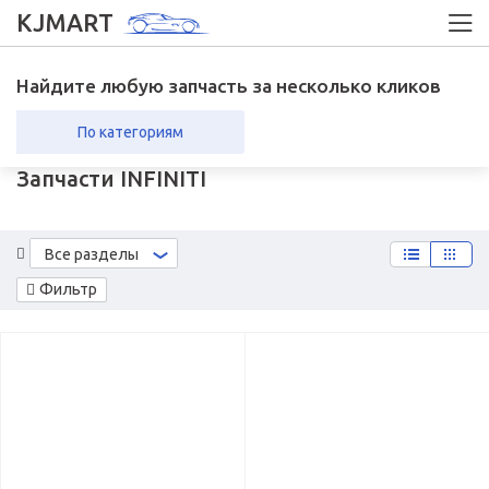
KJMART
Найдите любую запчасть за несколько кликов
По категориям
Запчасти INFINITI
вка в регионы
Возврат
Все разделы
Фильтр