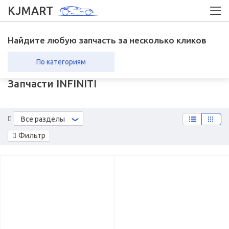
KJMART
Найдите любую запчасть за несколько кликов
По категориям
Запчасти INFINITI
вка в регионы
Возврат
Все разделы
Фильтр