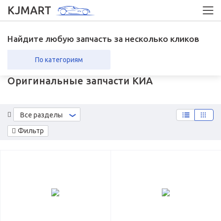
KJMART
Найдите любую запчасть за несколько кликов
По категориям
Оригинальные запчасти КИА
вка в регионы
Возврат
Все разделы
Фильтр